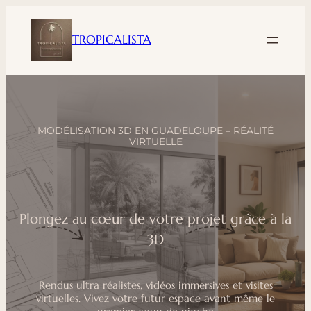
Aller
au
TROPICALISTA
contenu
MODÉLISATION 3D EN GUADELOUPE – RÉALITÉ
VIRTUELLE
Plongez au cœur de votre projet grâce à la
3D
Rendus ultra réalistes, vidéos immersives et visites
virtuelles. Vivez votre futur espace avant même le